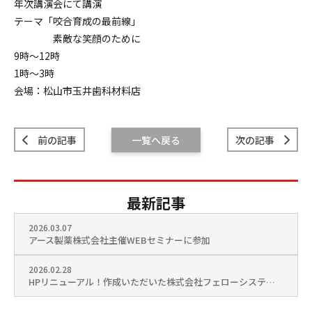
年次講演会にて講演
テーマ「咬合育成の最前線」
素敵な笑顔のために
9時〜12時
1時〜3時
会場：松山市玉井歯科材料店
前の記事
一覧へ戻る
次の記事
最新記事
2026.03.07
アース製薬株式会社主催WEBセミナーに参加
2026.02.28
HPリニューアル！作成いただいた株式会社フェローシステム様を訪問しました