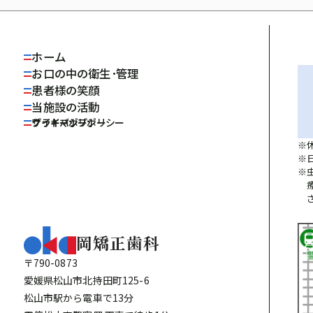
ホーム
お口の中の衛生･管理
患者様の笑顔
当施設の活動
プライバシーポリシー
クッキーポリシー
サイトマップ
岡矯正歯科
〒790-0873
愛媛県松山市北持田町125-6
松山市駅から電車で13分