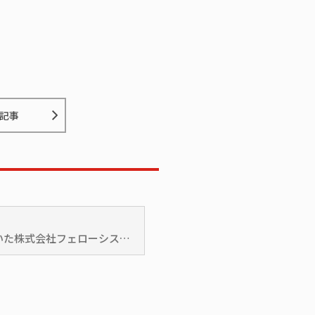
記事
HPリニューアル！作成いただいた株式会社フェローシステム様を訪問しました